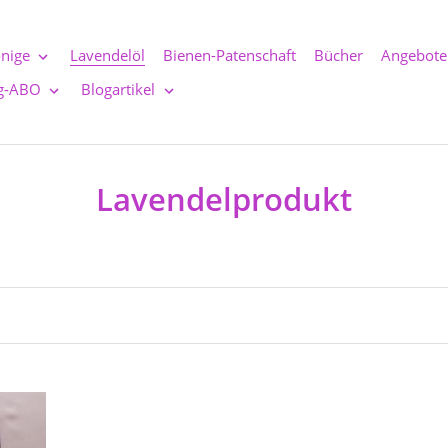
nige
Lavendelöl
Bienen-Patenschaft
Bücher
Angebote
g-ABO
Blogartikel
S
Lavendelprodukt
a
m
m
l
u
n